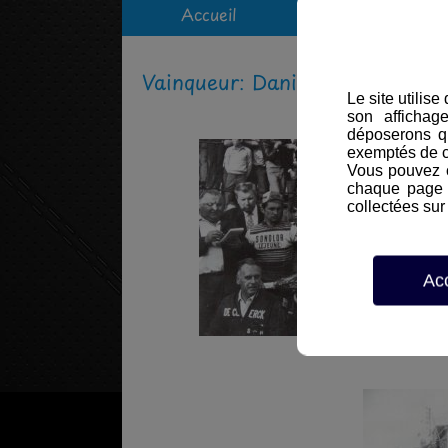
Accueil
Vie du bureau
Vainqueur: Daniel Van Rijckeg
Le site utilis
son affichag
déposerons q
exemptés de 
Vous pouvez c
chaque page d
collectées sur 
Ac