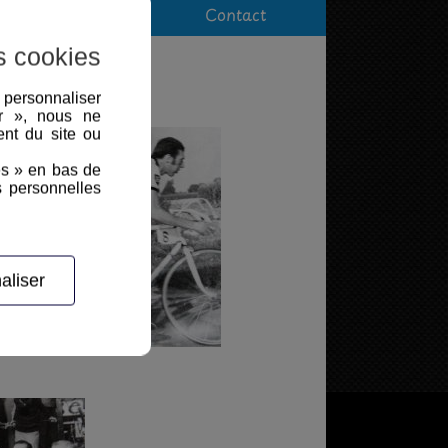
Epreuve Féminine
Contact
s cookies
, personnaliser
er », nous ne
nt du site ou
es » en bas de
s personnelles
aliser