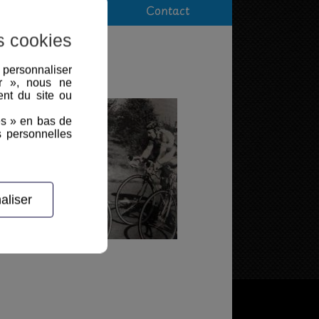
Epreuve Féminine
Contact
s cookies
, personnaliser
er », nous ne
nt du site ou
es » en bas de
s personnelles
aliser