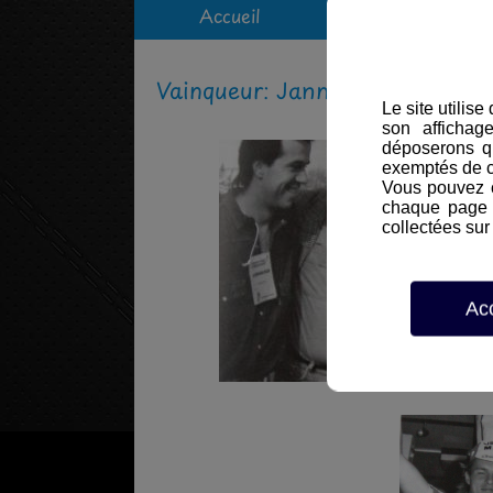
Accueil
Vie du bureau
Vainqueur: Jann Kirsipuu
Le site utilis
son affichag
déposerons q
exemptés de 
Vous pouvez c
chaque page d
collectées sur 
Ac