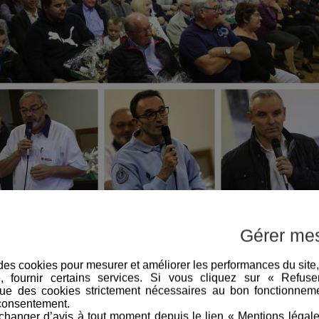
du GP d’ISBERGUES
Gérer me
e des cookies pour mesurer et améliorer les performances du site
e, fournir certains services. Si vous cliquez sur « Refus
ue des cookies strictement nécessaires au bon fonctionneme
rand Prix d’Isbergues en Pas de Calais, Manager Sécurise
consentement.
 bénévoles mobilisés pour l’événement .
hanger d’avis à tout moment depuis le lien « Mentions légal