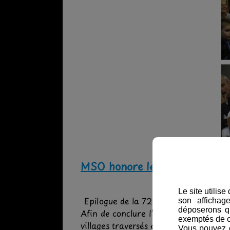
MSO honore les signaleurs 
Le site utilis
Epilogue de la 72ème édition
son affichag
déposerons q
Afin de conclure l’édition 2018 du G
exemptés de 
villages traversés et récompensé les
Vous pouvez c