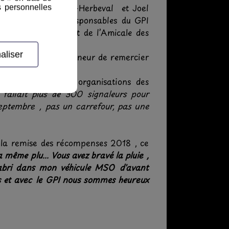
mant , Maire de Eps-Herbeval et Joel
s personnelles
reux élus , des responsables du GPI
l Mollet Président de l’Amicale des
aliser
ndaële qui eut l’honneur de remercier
ant le GPI et son organisations des
fallait plus de 300 signaleurs pour
eptembre , pas un carrefour, pas une
 la remise des récompenses 2018 , ce
 a même plu... Vous avez bravé la pluie ,
l'abri dans mon véhicule MSO d'avant
os et avec le GPI nous sommes heureux
s