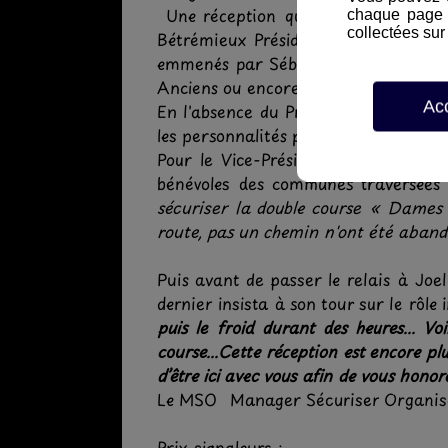
Une réception qui se déroula en tou
chaque page d
collectées sur 
Bétrémieux Président de MSO. Ceci 
emmenés par Sébastien Vandaële, du
Anciens ou encore l’ex Président du 
Ac
En l'absence du Président du GPI, Je
les personnalités présentes .
Pour le Vice-Président du GPI la r
bénévoles des communes traversée
sécuriser la double course « Dames 
route, pas un chemin n'ont été aband
Puis avant de passer le relais à Jo
dernier insista à son tour sur le rôle
puis le froid durant des heures... 
course...Cette réception est encore 
d’être ici avec vous afin de vous hon
Le MSO Manager Sécuriser Organiser 
Prix signaleurs :