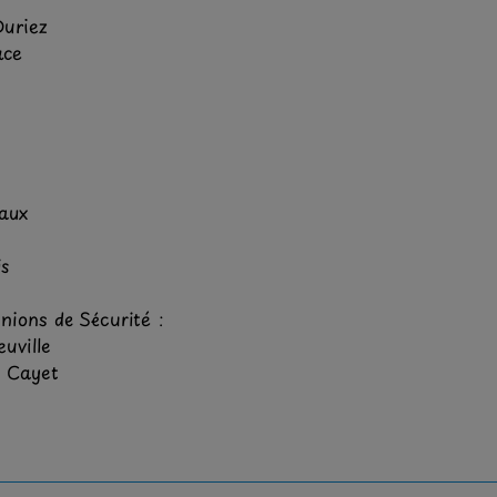
 Duriez
lace
caux
is
ions de Sécurité :
euville
Cayet